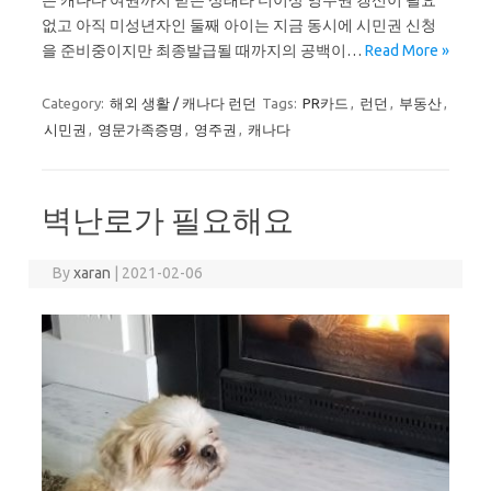
은 캐나다 여권까지 받은 상태라 더이상 영주권 갱신이 필요
없고 아직 미성년자인 둘째 아이는 지금 동시에 시민권 신청
을 준비중이지만 최종발급될 때까지의 공백이…
Read More »
Category:
해외 생활 / 캐나다 런던
Tags:
PR카드
,
런던
,
부동산
,
시민권
,
영문가족증명
,
영주권
,
캐나다
벽난로가 필요해요
By
xaran
|
2021-02-06