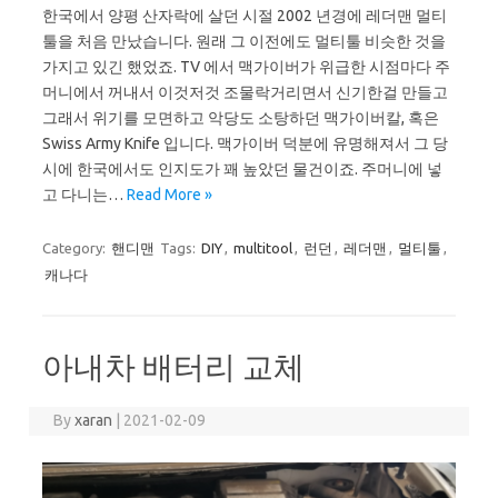
한국에서 양평 산자락에 살던 시절 2002 년경에 레더맨 멀티
툴을 처음 만났습니다. 원래 그 이전에도 멀티툴 비슷한 것을
가지고 있긴 했었죠. TV 에서 맥가이버가 위급한 시점마다 주
머니에서 꺼내서 이것저것 조물락거리면서 신기한걸 만들고
그래서 위기를 모면하고 악당도 소탕하던 맥가이버칼, 혹은
Swiss Army Knife 입니다. 맥가이버 덕분에 유명해져서 그 당
시에 한국에서도 인지도가 꽤 높았던 물건이죠. 주머니에 넣
고 다니는…
Read More »
Category:
핸디맨
Tags:
DIY
,
multitool
,
런던
,
레더맨
,
멀티툴
,
캐나다
아내차 배터리 교체
By
xaran
|
2021-02-09