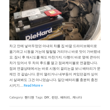
차고 안에 넣어두었던 아내의 차를 집 바깥 드라이브웨이로
옮기려고 시동을 거는데 털털털 거리더니 바로 맛이 가버렸네
요. 잠시 후 재시도를 해도 마찬가지. 다행이 바로 옆에 큰아이
차가 있어서 두 차의 후드를 열고 점퍼케이블로 연결합니다.
점퍼 연결상태에서는 바로 시동이 걸리는걸 보니 배터리가 문
제인 것 같습니다. 문이 열리거나 내부등이 켜있던걸까 싶어
서 살펴봐도 그건 아니었습니다. 일단 배터리를 충분히 충전
시키기…
Read More »
Category:
핸디맨
Tags:
DIY
,
런던
,
배터리
,
캐나다