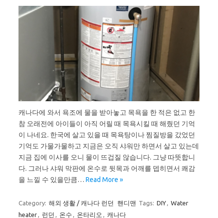
캐나다에 와서 욕조에 물을 받아놓고 목욕을 한 적은 없고 한
참 오래전에 아이들이 아직 어릴 때 목욕시킬 때 해줬던 기억
이 나네요. 한국에 살고 있을 때 목욕탕이나 찜질방을 갔었던
기억도 가물가물하고 지금은 오직 샤워만 하면서 살고 있는데
지금 집에 이사를 오니 물이 뜨겁질 않습니다. 그냥 따뜻합니
다. 그러나 샤워 막판에 온수로 뒷목과 어깨를 뎁히면서 쾌감
을 느낄 수 있을만큼…
Read More »
Category:
해외 생활 / 캐나다 런던
핸디맨
Tags:
DIY
,
Water
heater
,
런던
,
온수
,
온타리오
,
캐나다