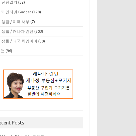
 전원일기
(32)
터.인터넷.Gadget
(128)
 생활 / 미국 서부
(7)
 생활 / 캐나다 런던
(203)
 생활 / 태국 치앙마이
(30)
디맨
(86)
ecent Posts