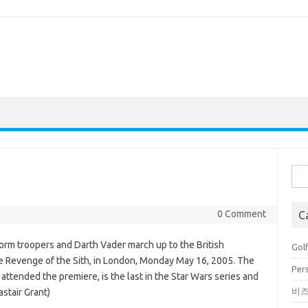
Sea
for:
0 Comment
C
torm troopers and Darth Vader march up to the British
Golf
The Revenge of the Sith, in London, Monday May 16, 2005. The
Pers
ttended the premiere, is the last in the Star Wars series and
비
stair Grant)