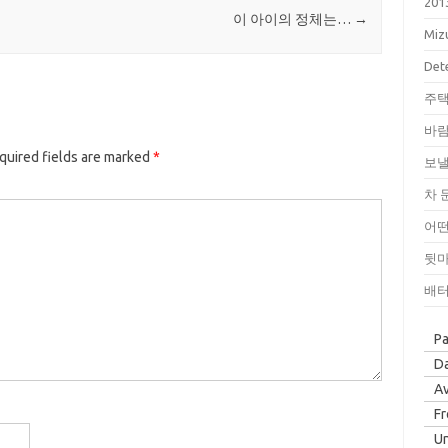
201
이 아이의 정체는…
→
Miz
Dete
주택
바람
quired fields are marked
*
보낼
차 
어떤
뒷마
배터
P
Da
Av
F
Un