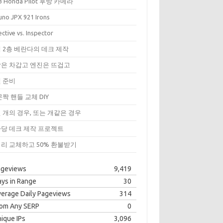
3 Honda Pilot 후방 카메라
uno JPX 921 Irons
ctive vs. Inspector
 2층 베란다의 데크 제작
은 차갑고 엔진은 뜨겁고
 준비
문짝 핸들 교체 DIY
 개의 경우, 또는 개같은 경우
당 데크 제작 프로젝트
리 교체하고 50% 환불받기
ageviews
9,419
ys in Range
30
erage Daily Pageviews
314
rom Any SERP
0
ique IPs
3,096