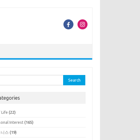
rch
ategories
 Life
(22)
onal Interest
(165)
즈니스
(19)