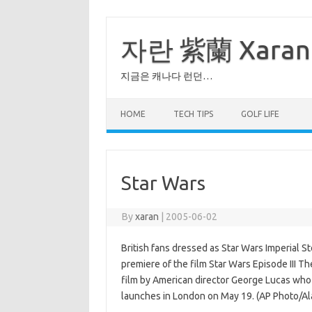
Skip
to
content
자란 紫蘭 Xaran
지금은 캐나다 런던…
HOME
TECH TIPS
GOLF LIFE
Star Wars
By
xaran
|
2005-06-02
British fans dressed as Star Wars Imperial S
premiere of the film Star Wars Episode III 
film by American director George Lucas who a
launches in London on May 19. (AP Photo/Ala