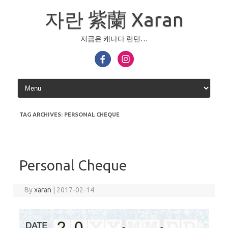
Skip
to
자란 紫蘭 Xaran
content
지금은 캐나다 런던…
TAG ARCHIVES:
PERSONAL CHEQUE
Personal Cheque
By
xaran
|
2017-02-14