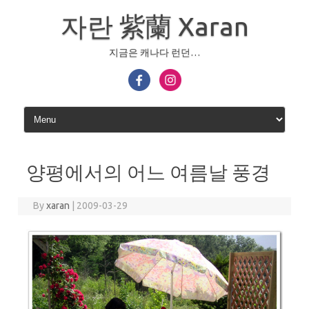
Skip
to
자란 紫蘭 Xaran
content
지금은 캐나다 런던…
양평에서의 어느 여름날 풍경
By
xaran
|
2009-03-29