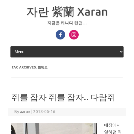
Skip
to
자란 紫蘭 Xaran
content
지금은 캐나다 런던…
TAG ARCHIVES:
칩멍크
쥐를 잡자 쥐를 잡자.. 다람쥐
By
xaran
|
2018-06-16
매장에서
일하던 직