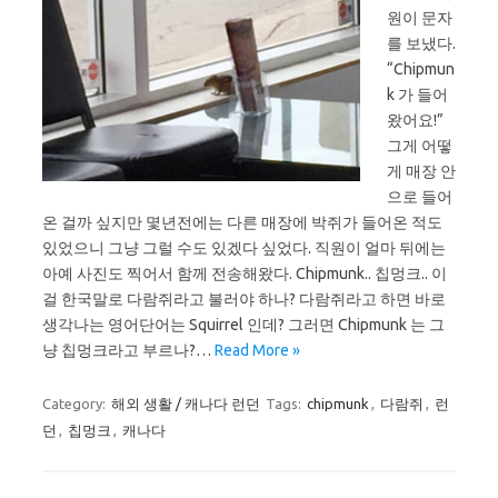
원이 문자
를 보냈다.
“Chipmun
k 가 들어
왔어요!”
그게 어떻
게 매장 안
으로 들어
온 걸까 싶지만 몇년전에는 다른 매장에 박쥐가 들어온 적도
있었으니 그냥 그럴 수도 있겠다 싶었다. 직원이 얼마 뒤에는
아예 사진도 찍어서 함께 전송해왔다. Chipmunk.. 칩멍크.. 이
걸 한국말로 다람쥐라고 불러야 하나? 다람쥐라고 하면 바로
생각나는 영어단어는 Squirrel 인데? 그러면 Chipmunk 는 그
냥 칩멍크라고 부르나?…
Read More »
Category:
해외 생활 / 캐나다 런던
Tags:
chipmunk
,
다람쥐
,
런
던
,
칩멍크
,
캐나다