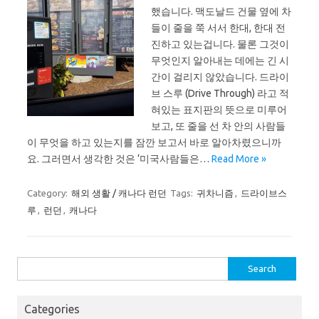
했습니다. 맥도날드 건물 옆에 차
들이 줄을 쭉 서서 한대, 한대 전
진하고 있는겁니다. 물론 그것이
무엇인지 알아내는 데에는 긴 시
간이 걸리지 않았습니다. 드라이
브 스루 (Drive Through) 라고 적
혀있는 표지판의 뜻으로 미루어
보고, 또 줄을 선 차 안의 사람들
이 무엇을 하고 있는지를 잠깐 보고서 바로 알아차렸으니까
요. 그러면서 생각한 것은 ‘미국사람들은…
Read More »
Category:
해외 생활 / 캐나다 런던
Tags:
귀차니즘
,
드라이브스
루
,
런던
,
캐나다
Search
for:
Categories