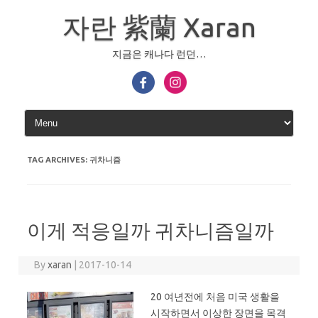
Skip
to
자란 紫蘭 Xaran
content
지금은 캐나다 런던…
TAG ARCHIVES:
귀차니즘
이게 적응일까 귀차니즘일까
By
xaran
|
2017-10-14
20 여년전에 처음 미국 생활을
시작하면서 이상한 장면을 목격