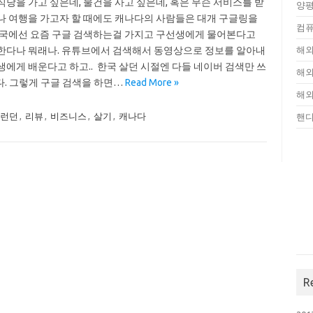
식당을 가고 싶은데, 물건을 사고 싶은데, 혹은 무슨 서비스를 받
양평
나 여행을 가고자 할 때에도 캐나다의 사람들은 대개 구글링을
컴퓨
한국에선 요즘 구글 검색하는걸 가지고 구선생에게 물어본다고
한다나 뭐래나. 유튜브에서 검색해서 동영상으로 정보를 알아내
해외
생에게 배운다고 하고.. 한국 살던 시절엔 다들 네이버 검색만 쓰
해외
. 그렇게 구글 검색을 하면…
Read More »
해외
런던
,
리뷰
,
비즈니스
,
살기
,
캐나다
핸
R