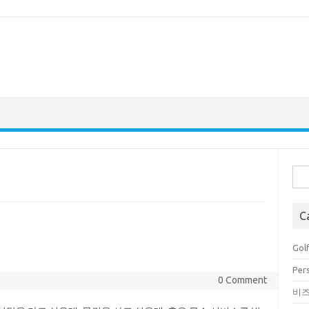
Sea
for:
C
리
Golf
Pers
0 Comment
비