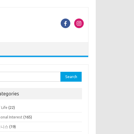
rch
ategories
 Life
(22)
onal Interest
(165)
즈니스
(19)