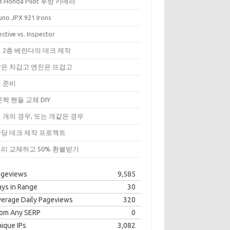
3 Honda Pilot 후방 카메라
uno JPX 921 Irons
ctive vs. Inspector
 2층 베란다의 데크 제작
은 차갑고 엔진은 뜨겁고
 준비
문짝 핸들 교체 DIY
 개의 경우, 또는 개같은 경우
당 데크 제작 프로젝트
리 교체하고 50% 환불받기
ageviews
9,585
ys in Range
30
erage Daily Pageviews
320
rom Any SERP
0
ique IPs
3,082