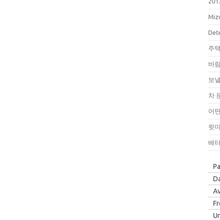
201
Miz
Dete
주택
바람
보낼
차 
어떤
뒷마
배터
P
Da
Av
F
Un