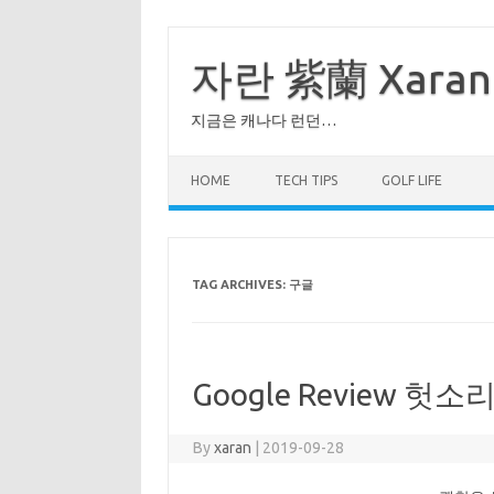
Skip
to
content
자란 紫蘭 Xaran
지금은 캐나다 런던…
HOME
TECH TIPS
GOLF LIFE
TAG ARCHIVES:
구글
Google Review 헛소
By
xaran
|
2019-09-28