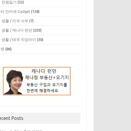
 전원일기
(32)
터.인터넷.Gadget
(128)
 생활 / 미국 서부
(7)
 생활 / 캐나다 런던
(203)
 생활 / 태국 치앙마이
(30)
디맨
(86)
ecent Posts