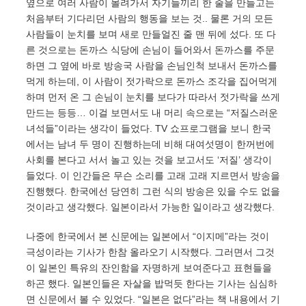
옆으로 여러 사람이 몰려가서 자기들끼리 한 줄을 만들고는
처음부터 기다리던 사람의 행동을 보는 것.. 물론 거의 모든
사람들이 눈치를 보며 새로 만들얼진 줄 맨 뒤에 섰다. 또 다
른 것으로는 돈까스 식당에 손님이 들어와서 돈까스를 주문
하면 그 옆에 바로 방송국 사람을 손님인척 보내서 돈까스를
먹게 하는데, 이 사람이 젓가락으로 돈까스 조각을 집어먹게
하며 먼저 온 그 손님이 눈치를 보다가 따라서 젓가락을 쓰게
만드는 등등… 이걸 보면서도 내 머리 속으로는 “저질스러운
녀석들”이라는 생각이 들었다. TV 쇼프로그램을 보니 한국
에서는 남녀 두 명이 진행하는데 비해 대여섯명이 한꺼번에
사회를 본다고 서서 놀고 있는 것을 보고서도 ‘저질’ 생각이
들었다. 이 인간들은 무슨 소리를 고래 고래 지르면서 방송을
진행했다. 한국에선 당연히 그런 식의 방송은 있을 수도 없을
것이라고 생각했다. 일본이라서 가능한 일이라고 생각했다.
나중에 한국에서 본 신문에는 일본에서 “이지메”라는 것이
극성이라는 기사가 한참 올라오기 시작했다. 그러면서 그것
이 일본인 특유의 잔인함을 자명하게 보여준다고 표현들을
하곤 했다. 일본인들은 자살을 밥먹듯 한다는 기사는 심심하
면 신문에서 볼 수 있었다. “일본은 없다”라는 책 내용에서 기