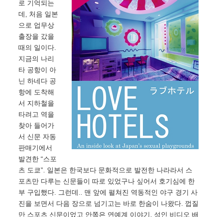
로 기억되는
데, 처음 일본
으로 업무상
출장을 갔을
때의 일이다.
지금의 나리
타 공항이 아
닌 하네다 공
항에 도착해
서 지하철을
타려고 역을
찾아 들어가
서 신문 자동
판매기에서
발견한 “스포
츠 도쿄”. 일본은 한국보다 문화적으로 발전한 나라라서 스
포츠만 다루는 신문들이 따로 있었구나 싶어서 호기심에 한
부 구입했다. 그런데.. 맨 앞에 펼쳐진 역동적인 야구 경기 사
진을 보면서 다음 장으로 넘기고는 바로 한숨이 나왔다. 껍질
만 스포츠 신문이었고 안쪽은 연예계 이야기, 성인 비디오 배