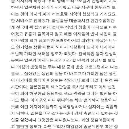
을 차지하게 되었다. 우리 땅에도 러브호텔이 번성하기 시작
하면서 일본처럼 생기기 시작했고 이곳 저곳에 한두개씩 보
이는 것이 아니라 아예 러브호텔 지역이 형성되고 기기묘묘
한 서비스로 진화했다. 룸살롬을 대중화시킨 단란주점이란
게 전국에 좍 깔리면서 접대부 직업의 창출이 대규모로 이루
어졌고 유흥가 길목마다 젊고 예쁜 여자들의 반나 사진이 들
어간 명함 크기 광고지가 도배하다시피 되었다. 자살은 너무
도 인기있는 생활 패턴이 되어서 자살율이 드디어 세계에서
두번째 가라면 서러울 정도가 되었다. 전국적인 왕따 현상의
유행은 일본의 이지메는 저리가라 할 만큼의 성장세를 보였
다. 아침에 방영하는 주부 대상 공개 방송 프로그램에서 나는
결국… 살아있는 생선의 살을 다 바르고 대가리만 남은 생선
이 아가미를 움직이며 숨쉬는 장면까지 보게 되었다. 완전 복
사판이다. 일본인들의 섹스관광을 욕하던 우리도 이제 선진
국이 되어 허구한날 동남아로 섹스 관광을 떠나는 발전을 하
기도 했다. 아예 강간이니 뭐니하는 섹스 범죄까지 범람하다
못해 어린 여자아이들까지 성폭행당하거나 심지어는 죽임까
지 당한다. 일본을 따라잡자는 것이 경제 측면에서 말하는 것
인줄 알았더니 그것만은 아니었나보다. 과연 청출어람이라
고 할만한 정도다. 과연 우리가 매일같이 종군위안부 혹은 성