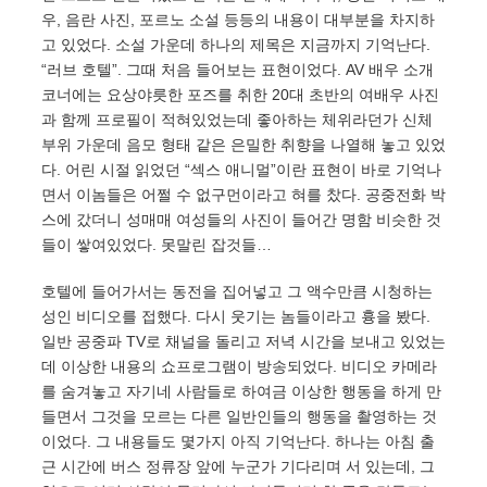
우, 음란 사진, 포르노 소설 등등의 내용이 대부분을 차지하
고 있었다. 소설 가운데 하나의 제목은 지금까지 기억난다.
“러브 호텔”. 그때 처음 들어보는 표현이었다. AV 배우 소개
코너에는 요상야릇한 포즈를 취한 20대 초반의 여배우 사진
과 함께 프로필이 적혀있었는데 좋아하는 체위라던가 신체
부위 가운데 음모 형태 같은 은밀한 취향을 나열해 놓고 있었
다. 어린 시절 읽었던 “섹스 애니멀”이란 표현이 바로 기억나
면서 이놈들은 어쩔 수 없구먼이라고 혀를 찼다. 공중전화 박
스에 갔더니 성매매 여성들의 사진이 들어간 명함 비슷한 것
들이 쌓여있었다. 못말린 잡것들…
호텔에 들어가서는 동전을 집어넣고 그 액수만큼 시청하는
성인 비디오를 접했다. 다시 웃기는 놈들이라고 흉을 봤다.
일반 공중파 TV로 채널을 돌리고 저녁 시간을 보내고 있었는
데 이상한 내용의 쇼프로그램이 방송되었다. 비디오 카메라
를 숨겨놓고 자기네 사람들로 하여금 이상한 행동을 하게 만
들면서 그것을 모르는 다른 일반인들의 행동을 촬영하는 것
이었다. 그 내용들도 몇가지 아직 기억난다. 하나는 아침 출
근 시간에 버스 정류장 앞에 누군가 기다리며 서 있는데, 그