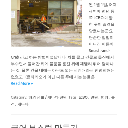
된 1월 1일, 어제
새벽에 런던 동
쪽 LCBO 매장
한 곳이 습격을
당했다는군요.
단순한 침입이
아니라 이른바
Smash-and-
Grab 라고 하는 방법이었답니다. 차를 몰고 건물로 돌진해서
부수면서 들어간 뒤에 물품을 훔친 뒤에 재빨리 튀어 달아나
는 것. 물론 건물 내에는 아무도 없는 시간대라서 인명피해는
없었고.. (온타리오가 아닌 다른 주에 사는 분들은…
Read More »
Category:
해외 생활 / 캐나다 런던
Tags:
LCBO
,
런던
,
범죄
,
습
격
,
캐나다
긁어 부스럼 만들기