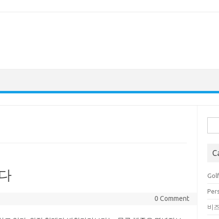
Sea
for:
C
있다
Golf
Pers
0 Comment
비