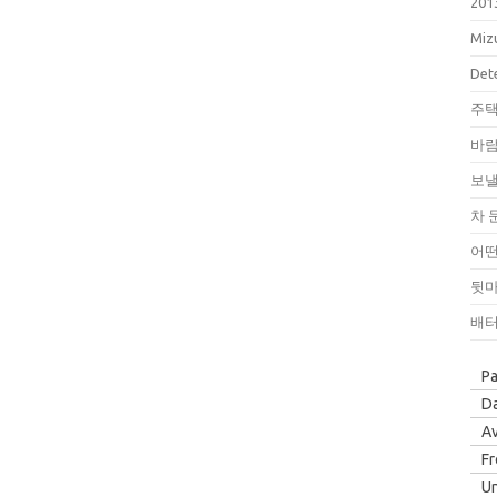
201
Miz
Dete
주택
바람
보낼
차 
어떤
뒷마
배터
P
Da
Av
F
Un