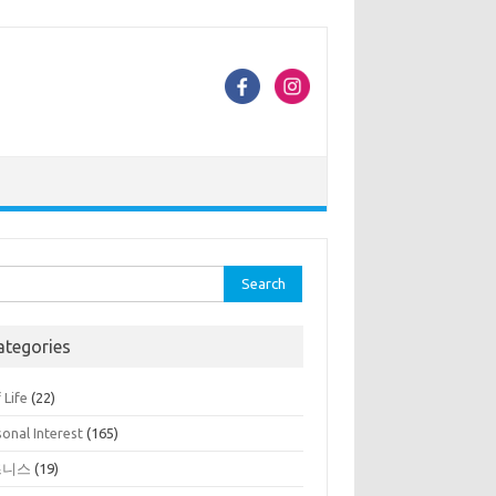
rch
ategories
 Life
(22)
onal Interest
(165)
즈니스
(19)