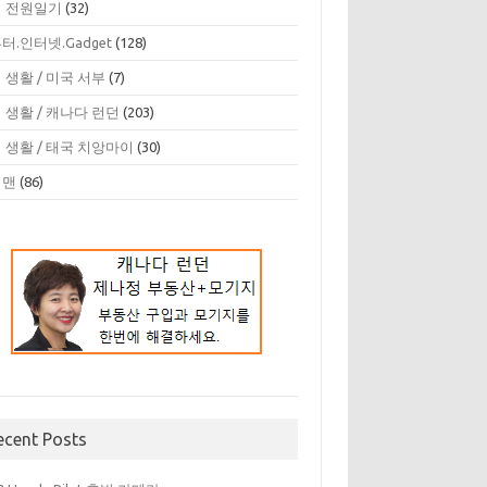
 전원일기
(32)
터.인터넷.Gadget
(128)
 생활 / 미국 서부
(7)
 생활 / 캐나다 런던
(203)
 생활 / 태국 치앙마이
(30)
디맨
(86)
ecent Posts