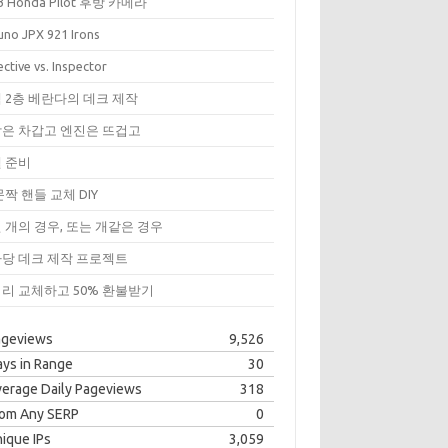
3 Honda Pilot 후방 카메라
uno JPX 921 Irons
ctive vs. Inspector
 2층 베란다의 데크 제작
은 차갑고 엔진은 뜨겁고
 준비
문짝 핸들 교체 DIY
 개의 경우, 또는 개같은 경우
당 데크 제작 프로젝트
리 교체하고 50% 환불받기
ageviews
9,526
ys in Range
30
erage Daily Pageviews
318
rom Any SERP
0
ique IPs
3,059