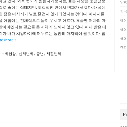
하고 있다. 외적 형태가 변한다기보다는, 물론 체중은 몇년전보
양평
킬로 줄어든 상태지만, 체질적인 면에서 변화가 생겼다. 태국에
컴퓨
낀 점은 마사지가 별로 즐겁지 않게되었다는 것이다. 마사지를
음 아침에는 전체적으로 몸이 쑤시고 아프다. 요즘엔 어차피 마
해외
받아야겠다는 필요를 몸 자체가 느끼지 않고 있다. 어제 받은 태
해외
지가 내가 치앙마이에 머무르는 동안의 마지막이 될 것이다. 땀
해외
ad More »
핸
,
노화현상
,
신체변화
,
중년
,
체질변화
R