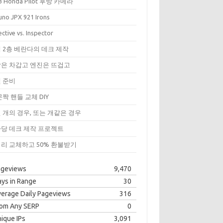
3 Honda Pilot 후방 카메라
uno JPX 921 Irons
ctive vs. Inspector
 2층 베란다의 데크 제작
은 차갑고 엔진은 뜨겁고
 준비
문짝 핸들 교체 DIY
 개의 경우, 또는 개같은 경우
당 데크 제작 프로젝트
리 교체하고 50% 환불받기
ageviews
9,470
ys in Range
30
erage Daily Pageviews
316
rom Any SERP
0
ique IPs
3,091