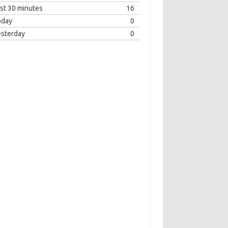
st 30 minutes
16
oday
0
esterday
0