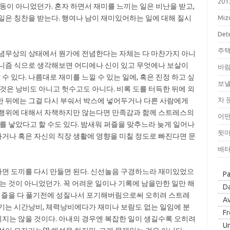
201
동이 아니었던가. 혼자 하면서 재미를 느끼는 일은 비난을 받고,
일은 칭찬을 받는다. 행여나 남이 재미있어하는 일에 대해 질시
Miz
Dete
주택
무념무상의 상태에서 뭔가에 전념한다는 자체는 다 마찬가지 아니
머니즘 식으로 생각해보면 어디에나 신이 있고 무엇에나 보살이
바람
수 있다. 나름대로 재미를 느낄 수 있는 일에, 혹은 진정 하고 싶
보낼
것은 낭비도 아니고 헛수고도 아니다. 비록 도를 터득한 뒤에 외
차 
한 뒤에는 그걸 다시 부숴서 박스에 넣어두거나 다른 사람에게
 행위에 대해서 자책하지만 않는다면 만족감과 함께 스트레스의
어떤
를 낳았다고 할 수도 있다. 밤새워 퍼즐을 맞추느라 늦게 일어나
뒷마
거나 혹은 자신의 직장 생활에 영향을 미칠 정도로 빠진다면 문
배터
면 도끼를 다시 만들면 된다. 신선놀음 구경하느라 재미있었으
P
는 것이 아니었던가. 꼭 어려운 일이나 기록에 남을만한 일만 해
Da
 퍼즐을 다 풀기전에 성질나서 포기해버림으로써 오히려 스트레
Av
기는 시간낭비, 체력낭비에다가 재미나 보람도 없는 일임에 분
F
지는 않을 것이다. 아내의 경우엔 복잡한 일이 생길수록 오히려
Un