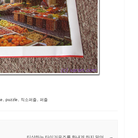
le
,
puzzle
,
직소퍼즐
,
퍼즐
티샷하는 타이거우즈를 화내게 하지 말어…
→