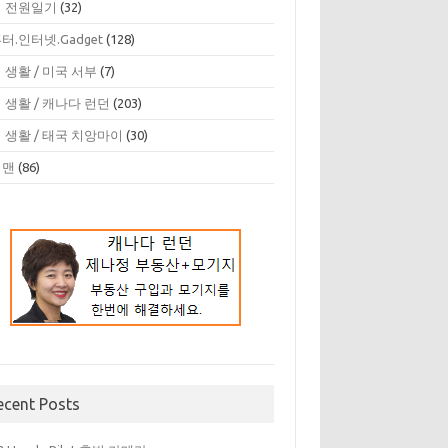
 전원일기
(32)
터.인터넷.Gadget
(128)
 생활 / 미국 서부
(7)
 생활 / 캐나다 런던
(203)
 생활 / 태국 치앙마이
(30)
디맨
(86)
ecent Posts