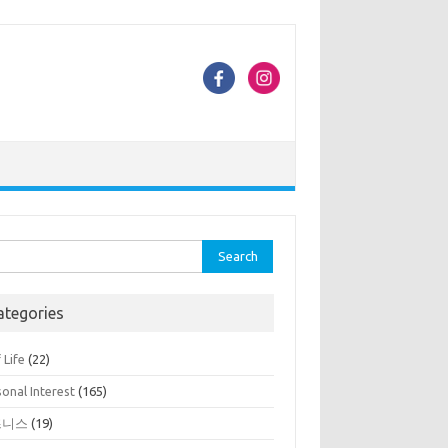
rch
ategories
 Life
(22)
onal Interest
(165)
즈니스
(19)