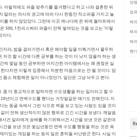
양평
. 어릴적에도 퍼즐 맞추기를 즐겨했다고 하고 나와 결혼한 뒤
컴퓨
지 말라는 의사의 권고에 따라 다시 한동안 직소퍼즐 가지고 놀
놀이를 하지 않았았다. 그런데 이곳 캐나다에 온 뒤에 월마트에서
해외
은 500, 1천피스짜리 퍼즐이 잔뜩 쌓여있는 것을 보고는 ‘이렇
해외
것이다.
해외
인지라, 밥을 걸러가면서 혹은 해야할 일을 미뤄가면서 몰두하
핸
저것 할 시간에 다른 공부를 하는 것이 더 낫지 않을까 하는 생
시간씩 몇달 동안 공부하면 어지간한 아이템에서는 꽤 괜찮은 실
 한다치면 이렇게 집중해서 차분한 마음으로는 안 될 것이다. 맘
 몸소 체험해온 일이 아니었던가. 일단은 그냥 놔두고 본다.
다. 좀 더 종교적으로 말하자면 수도생활을 하는 일이라고 할 수
고 20년이고 면벽수도를 했다는 거짓말같은 얘기도 전해진다. 지
다는 동굴 속에서 그런 식으로 벽을 보고 있는 사람도 있을 것이
똑같이 전혀 생산적이지 않은 행위로 긴긴 시간을 보냈다. 깨달음
해서건 알라에게 숭배를 하기위해서건 시간을 보낸 것은 같은데
R
시간을 보낸 것은 몇십년동안 면벽 수도를 행동을 하는 것은 욕
재미있는 게임을 하는 등의 일은 흔히들 비난받곤 한다. 사실 이