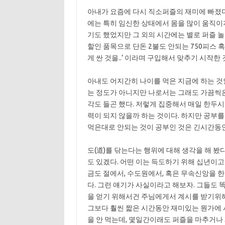
아내가 요즘에 다시 직소퍼즐의 재미에 빠졌다
에는 특히 임신한 상태에서 몸을 많이 움직이
기도 했었지만 그 외의 시간에는 별로 퍼즐 
할인 품목으로 단돈 2불도 안되는 750피스 혹
게 싼 것을..’ 이라며 구입해서 맞추기 시작한 
아내도 어지간히 나이를 먹은 지금에 하는 것
는 정도가 아니지만 나로서는 그래도 가끔씩은 
각도 들곤 했다. 저렇게 집중해서 매일 한두
력이 되지 않을까 하는 것이다. 하지만 공부를
먹은대로 안되는 것이 공부인 것은 긴시간동안
도(道)를 닦는다는 행위에 대해 생각을 해 봤
도 있겠다. 어떤 이는 득도하기 위해 십년이
금도 절에서, 수도원에서, 혹은 무속신앙을 한
다. 그런 얘기가 사실이라고 해보자. 그들도 
을 얻기 위해서건 주님에게서 계시를 받기위
그보다 훨씬 짧은 시간동안 재미있는 뭔가에 
을 안 먹는데, 몇일간이래도 퍼즐을 마추거나 