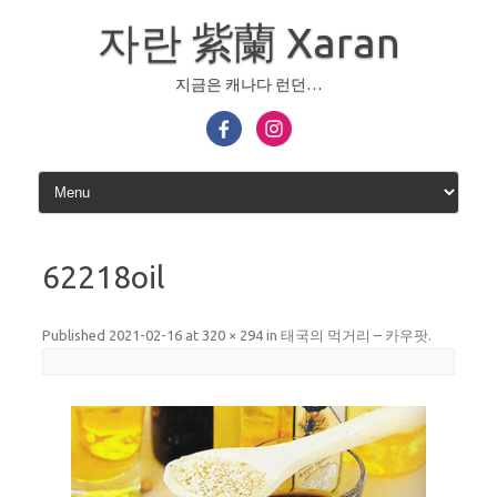
Skip
to
자란 紫蘭 Xaran
content
지금은 캐나다 런던…
62218oil
Published
2021-02-16
at
320 × 294
in
태국의 먹거리 – 카우팟
.